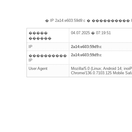
� IP 2a14:e603:59d9:c � ���������
�����
04.07.2025 � 07:19:51
������
IP
2a14:e603:59d9:c
2a14:e603:59d9:c
����������
IP
User Agent
Mozilla/5.0 (Linux; Android 14; i
Chrome/136.0.7103.125 Mobile Safa